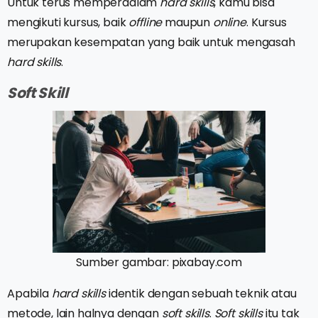
Untuk terus memperdalam
hard skills
, kamu bisa
mengikuti kursus, baik
offline
maupun
online
. Kursus
merupakan kesempatan yang baik untuk mengasah
hard skills
.
Soft Skill
Sumber gambar: pixabay.com
Apabila
hard skills
identik dengan sebuah teknik atau
metode, lain halnya dengan
soft skills
.
Soft skills
itu tak