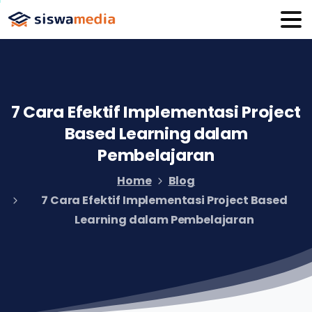
7
Cara
Efektif
Implementasi
Project
Based
Learning
dalam
Pembelajaran
Home
Blog
7 Cara Efektif Implementasi Project Based
Learning dalam Pembelajaran