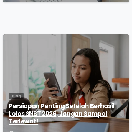
0
Blog
Persiapan Penting Setelah Berhasil
Lolos SNBT 2026, Jangan Sampai
Terlewat!