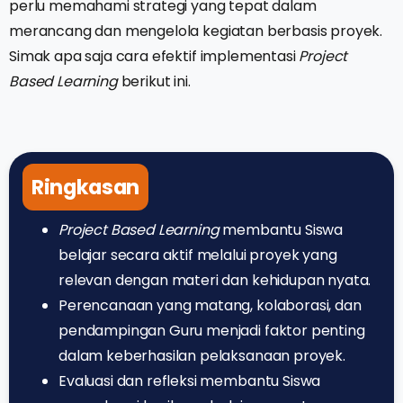
perlu memahami strategi yang tepat dalam
merancang dan mengelola kegiatan berbasis proyek.
Simak apa saja cara efektif implementasi
Project
Based Learning
berikut ini.
Ringkasan
Project Based Learning
membantu Siswa
belajar secara aktif melalui proyek yang
relevan dengan materi dan kehidupan nyata.
Perencanaan yang matang, kolaborasi, dan
pendampingan Guru menjadi faktor penting
dalam keberhasilan pelaksanaan proyek.
Evaluasi dan refleksi membantu Siswa