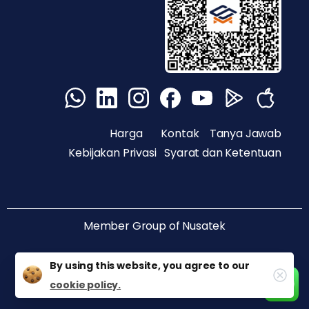
Harga
Kontak
Tanya Jawab
Kebijakan Privasi
Syarat dan Ketentuan
Member Group of
Nusatek
By using this website, you agree to our
cookie policy.
@ Copyright PT Nusantara Sukses Teknologi 2020