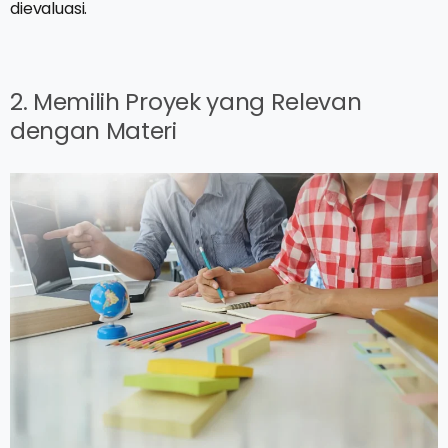
dievaluasi.
2. Memilih Proyek yang Relevan
dengan Materi