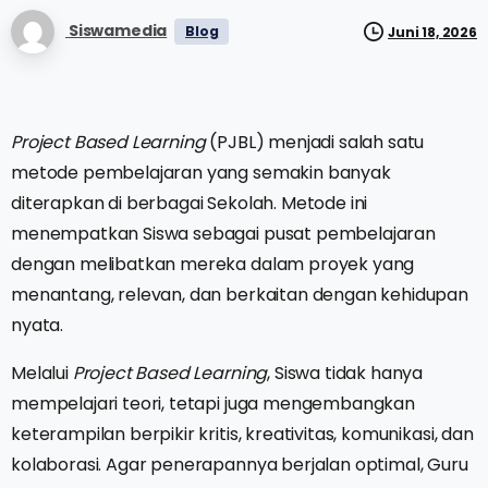
Siswamedia
Blog
Juni 18, 2026
Project Based Learning
(PJBL) menjadi salah satu
metode pembelajaran yang semakin banyak
diterapkan di berbagai Sekolah. Metode ini
menempatkan Siswa sebagai pusat pembelajaran
dengan melibatkan mereka dalam proyek yang
menantang, relevan, dan berkaitan dengan kehidupan
nyata.
Melalui
Project Based Learning
, Siswa tidak hanya
mempelajari teori, tetapi juga mengembangkan
keterampilan berpikir kritis, kreativitas, komunikasi, dan
kolaborasi. Agar penerapannya berjalan optimal, Guru