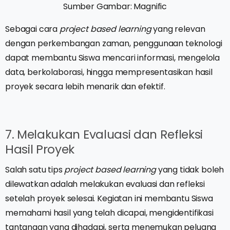
Sumber Gambar: Magnific
Sebagai
cara
project based learning
yang relevan
dengan perkembangan zaman, penggunaan teknologi
dapat membantu Siswa mencari informasi, mengelola
data, berkolaborasi, hingga mempresentasikan hasil
proyek secara lebih menarik dan efektif.
7. Melakukan Evaluasi dan Refleksi
Hasil Proyek
Salah satu tips
project based learning
yang tidak boleh
dilewatkan adalah melakukan evaluasi dan refleksi
setelah proyek selesai. Kegiatan ini membantu Siswa
memahami hasil yang telah dicapai, mengidentifikasi
tantangan yang dihadapi, serta menemukan peluang