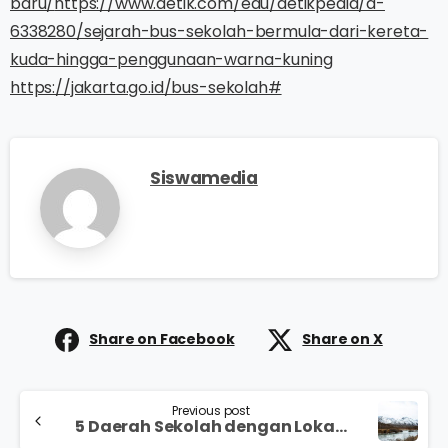
baru/
https://www.detik.com/edu/detikpedia/d-
6338280/sejarah-bus-sekolah-bermula-dari-kereta-
kuda-hingga-penggunaan-warna-kuning
https://jakarta.go.id/bus-sekolah#
Siswamedia
Share on Facebook
Share on X
Previous post
5 Daerah Sekolah dengan Lokasi Ekstrim