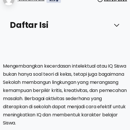
Daftar Isi
Mengembangkan kecerdasan intelektual atau IQ Siswa
bukan hanya soal teori di kelas, tetapi juga bagaimana
Sekolah membangun lingkungan yang merangsang
kemampuan berpikir kritis, kreativitas, dan pemecahan
masalah. Berbagai aktivitas sederhana yang
diterapkan di sekolah dapat menjadi cara efektif untuk
meningkatkan IQ dan membentuk karakter belajar
Siswa.