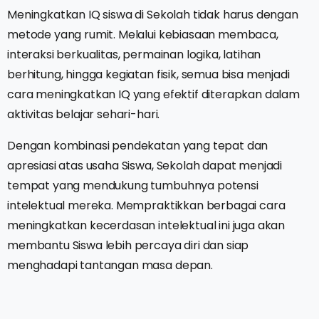
Meningkatkan IQ siswa di Sekolah tidak harus dengan
metode yang rumit. Melalui kebiasaan membaca,
interaksi berkualitas, permainan logika, latihan
berhitung, hingga kegiatan fisik, semua bisa menjadi
cara meningkatkan IQ yang efektif diterapkan dalam
aktivitas belajar sehari-hari.
Dengan kombinasi pendekatan yang tepat dan
apresiasi atas usaha Siswa, Sekolah dapat menjadi
tempat yang mendukung tumbuhnya potensi
intelektual mereka. Mempraktikkan berbagai cara
meningkatkan kecerdasan intelektual ini juga akan
membantu Siswa lebih percaya diri dan siap
menghadapi tantangan masa depan.