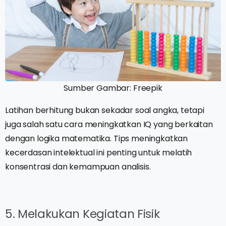
Sumber Gambar: Freepik
Latihan berhitung bukan sekadar soal angka, tetapi
juga salah satu cara meningkatkan IQ yang berkaitan
dengan logika matematika. Tips meningkatkan
kecerdasan intelektual ini penting untuk melatih
konsentrasi dan kemampuan analisis.
5. Melakukan Kegiatan Fisik