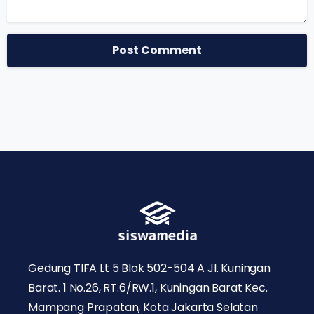
Gedung TIFA Lt 5 Blok 502-504 A Jl. Kuningan
Barat. 1 No.26, RT.6/RW.1, Kuningan Barat Kec.
Mampang Prapatan, Kota Jakarta Selatan