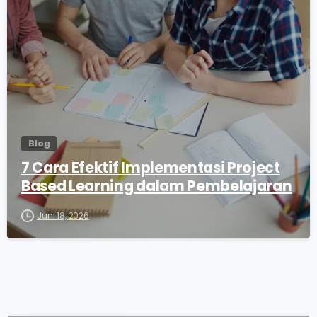
0
Blog
7 Cara Efektif Implementasi Project
Based Learning dalam Pembelajaran
Juni 18, 2026