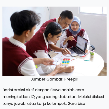
Sumber Gambar: Freepik
Berinteraksi aktif dengan Siswa adalah cara
meningkatkan IQ yang sering diabaikan. Melalui diskusi,
tanya jawab, atau kerja kelompok, Guru bisa