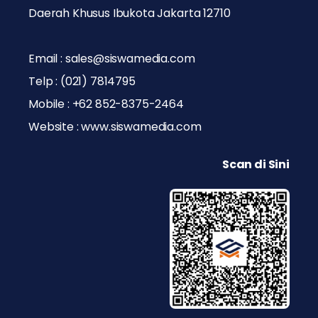
Daerah Khusus Ibukota Jakarta 12710
Email : sales@siswamedia.com
Telp : (021) 7814795
Mobile : +62 852-8375-2464
Website : www.siswamedia.com
Scan di Sini