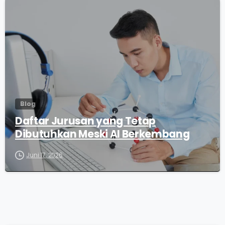
0
Blog
Daftar Jurusan yang Tetap
Dibutuhkan Meski AI Berkembang
Juni 17, 2026