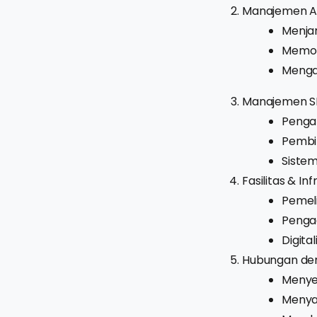
Manajemen A
Menjam
Memoni
Mengat
Manajemen 
Penga
Pembin
Siste
Fasilitas & In
Pemel
Pengad
Digital
Hubungan de
Menyed
Menya