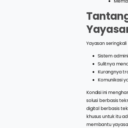
Membu
Tantang
Yayasa
Yayasan seringkal
Sistem admini
Sulitnya men
Kurangnya tr
Komunikasi ya
Kondisi ini mengha
solusi berbasis te
digital berbasis t
khusus untuk itu 
membantu yayasan 