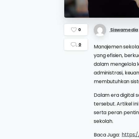
Siswamedia
0
0
Manajemen sekolah
yang efisien, berk
dalam mengelola leb
administrasi, keu
membutuhkan siste
Dalam era digital 
tersebut. Artikel 
serta peran penti
sekolah.
Baca Juga:
https: