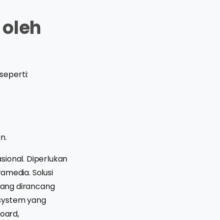
 oleh
seperti:
n.
sional. Diperlukan
amedia. Solusi
 yang dirancang
 system yang
oard,