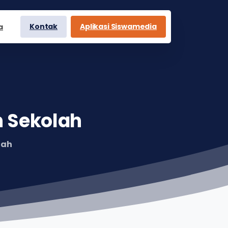
Kontak
Aplikasi Siswamedia
a
n
Sekolah
lah