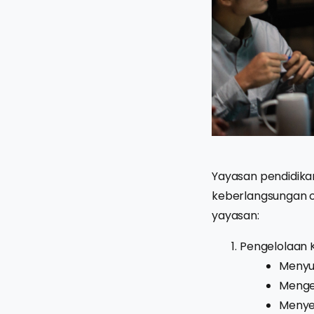
Yayasan pendidik
keberlangsungan o
yayasan:
Pengelolaan 
Menyu
Mengel
Menye