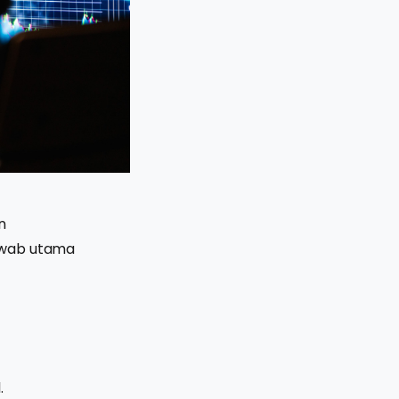
n
jawab utama
.