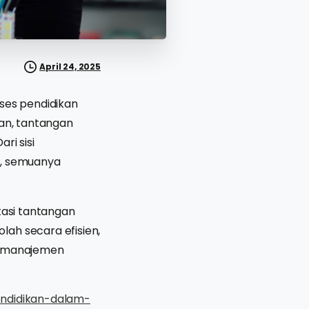
April 24, 2025
ses pendidikan
kan, tantangan
ri sisi
a, semuanya
tasi tantangan
lah secara efisien,
si manajemen
ndidikan-dalam-