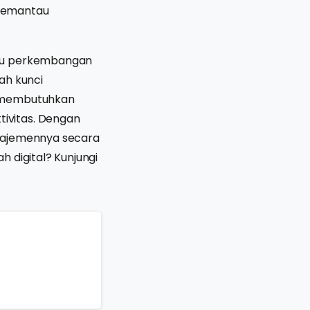
 memantau
au perkembangan
ah kunci
a membutuhkan
ivitas. Dengan
anajemennya secara
 digital? Kunjungi