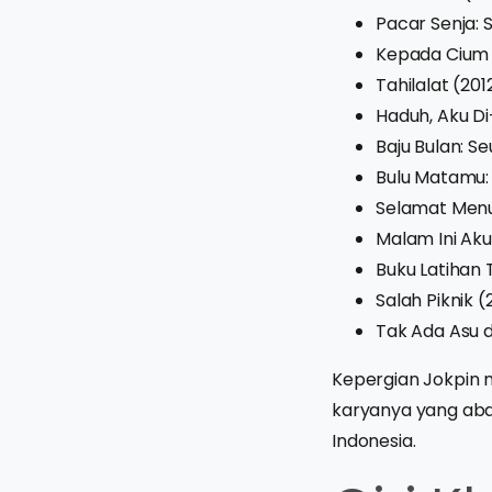
Pacar Senja: S
Kepada Cium
Tahilalat (201
Haduh, Aku Di
Baju Bulan: Seu
Bulu Matamu: 
Selamat Menun
Malam Ini Aku
Buku Latihan 
Salah Piknik (
Tak Ada Asu d
Kepergian Jokpin m
karyanya yang aba
Indonesia.