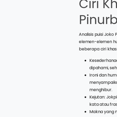
Ciri K
Pinur
Analisis puisi Jok
elemen-elemen hum
beberapa ciri khas 
Kesederhana
dipahami, seh
Ironi dan hum
menyampaikan 
menghibur.
Kejutan: Jok
kata atau fra
Makna yang m