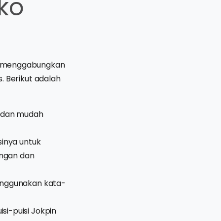
oko
ang menggabungkan
 Berikut adalah
 dan mudah
sinya untuk
ingan dan
enggunakan kata-
i-puisi Jokpin