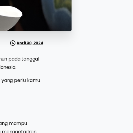
April 30, 2024
ahun pada tanggal
onesia.
a yang perlu kamu
r yang mampu
u menggetarkan