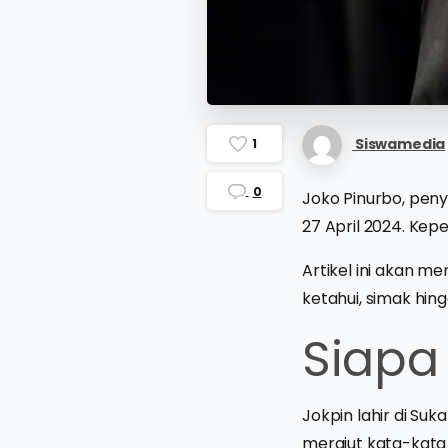
Siswamedia
1
0
Joko Pinurbo, peny
27 April 2024. Ke
Artikel ini akan m
ketahui, simak hing
Siapa
Jokpin lahir di Su
merajut kata-kat