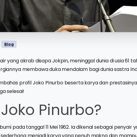
Blog
air yang akrab disapa Jokpin, meninggal dunia di usia 61 t
pergiannya membawa duka mendalam bagi dunia sastra Ind
embahas profil Joko Pinurbo beserta karya dan prestasiny
ga selesai!
 Joko Pinurbo?
kabumi pada tanggal 11 Mei 1962. Ia dikenal sebagai penyai
a sederhana menjadi karya yang penuh makna dan mamp