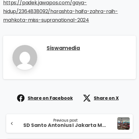
https://padek.jawapos.com/gaya-
hidup/2364838092/harashta-haifa-zahra-raih-
mahkota-miss-supranational-2024
Siswamedia
Share on Facebook
Share on X
Previous post
SD Santo Antonius I Jakarta Menggelar Training Sistem Siswamedia