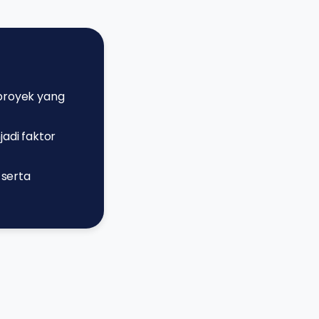
 proyek yang
adi faktor
 serta