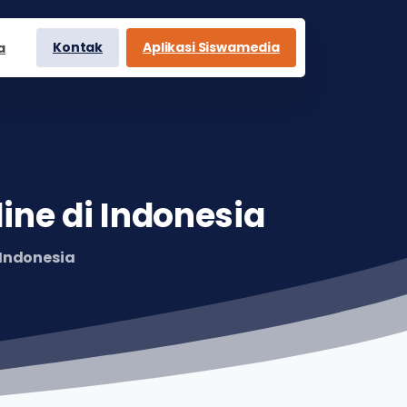
Kontak
Aplikasi Siswamedia
a
line
di
Indonesia
 Indonesia