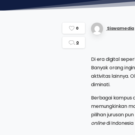
Siswamedia
0
0
Di era digital sep
Banyak orang ingi
aktivitas lainnya. 
diminati.
Berbagai kampus d
memungkinkan mahas
pilihan jurusan pu
online
di Indonesia 