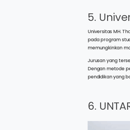
5. Unive
Universitas MH. Th
pada program stud
memungkinkan maha
Jurusan yang ters
Dengan metode pem
pendidikan yang ba
6. UNTA