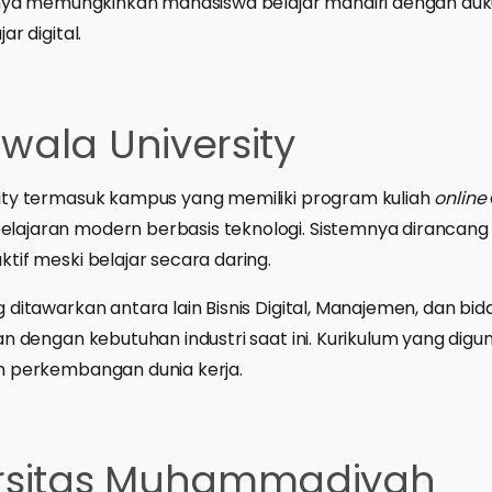
emnya memungkinkan mahasiswa belajar mandiri dengan duk
r digital.
wala University
ity termasuk kampus yang memiliki program kuliah
online
ajaran modern berbasis teknologi. Sistemnya dirancang i
tif meski belajar secara daring.
 ditawarkan antara lain Bisnis Digital, Manajemen, dan bid
an dengan kebutuhan industri saat ini. Kurikulum yang digu
n perkembangan dunia kerja.
ersitas Muhammadiyah