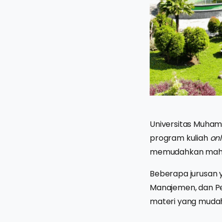
Universitas Muham
program kuliah
onl
memudahkan mahasi
Beberapa jurusan 
Manajemen, dan Pen
materi yang mudah