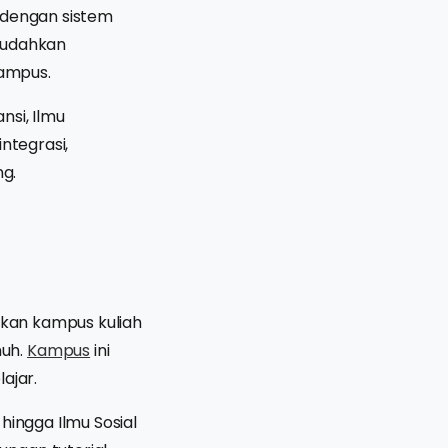
dengan sistem
mudahkan
kampus.
nsi, Ilmu
ntegrasi,
ng.
pakan kampus kuliah
nuh.
Kampus
ini
ajar.
hingga Ilmu Sosial