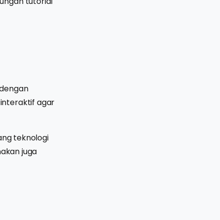
ungan tutorial
dengan
nteraktif agar
ang teknologi
nakan juga