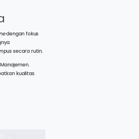
a
ine
dengan fokus
gnya
pus secara rutin.
n Manajemen.
atkan kualitas