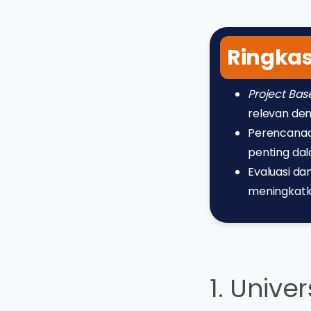
Ringka
Project Bas
relevan den
Perencanaa
penting da
Evaluasi d
meningkatk
1. Unive