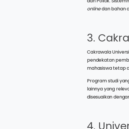
dan Politik. Sist
online
dan bahan aja
3. Cakra
Cakrawala Univers
pendekatan pembel
mahasiswa tetap ak
Program studi yang
lainnya yang relev
disesuaikan denga
4. Univ