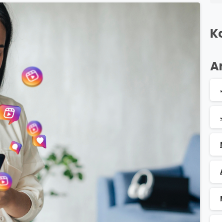
K
A
0
0