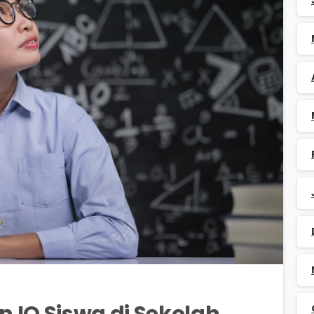
0
0
 IQ Siswa di Sekolah