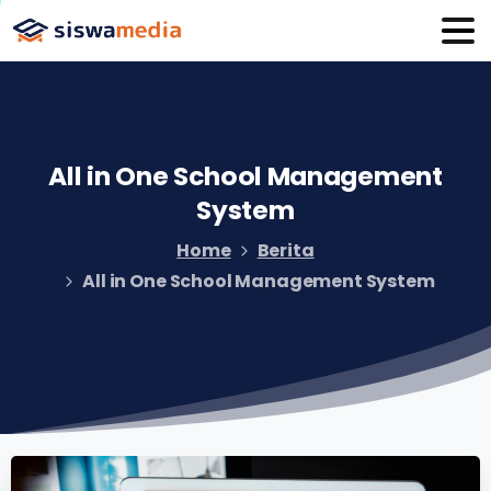
All
in
One
School
Management
System
Home
Berita
All in One School Management System